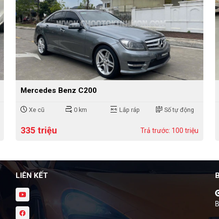
Mercedes Benz C200
Xe cũ
0 km
Lắp ráp
Số tự động
335 triệu
Trả trước: 100 triệu
LIÊN KẾT
B