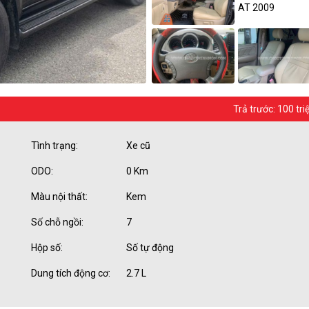
Trả trước: 100 tri
Tình trạng:
Xe cũ
ODO:
0 Km
Màu nội thất:
Kem
Số chỗ ngồi:
7
Hộp số:
Số tự động
Dung tích động cơ:
2.7 L