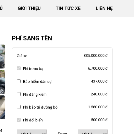
Ủ
GIỚI THIỆU
TIN TỨC XE
LIÊN HỆ
PHÍ SANG TÊN
335.000.000 đ
Giá xe
6.700.000 đ
Phí trước bạ
437.000 đ
Bảo hiểm dân sự
240.000 đ
Phí đăng kiểm
1.560.000 đ
Phí bảo trì đường bộ
500.000 đ
Phí đổi biển