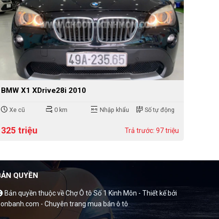
BMW X1 XDrive28i 2010
Xe cũ
0 km
Nhập khẩu
Số tự động
325 triệu
Trả trước: 97 triệu
BẢN QUYỀN
Bản quyền thuộc về Chợ Ô tô Số 1 Kinh Môn -
Thiết kế bởi
onbanh.com - Chuyên trang mua bán ô tô