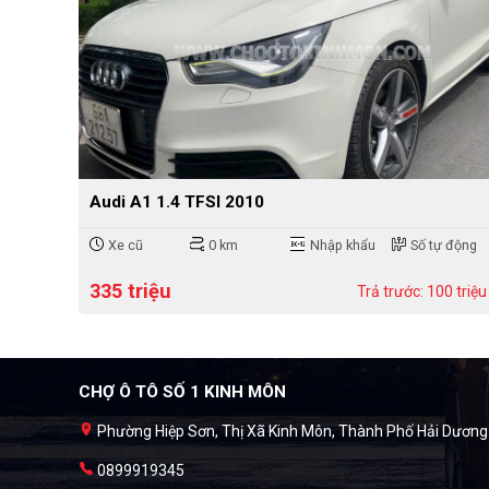
Audi A1 1.4 TFSI 2010
Xe cũ
0 km
Nhập khẩu
Số tự động
335 triệu
Trả trước: 100 triệu
CHỢ Ô TÔ SỐ 1 KINH MÔN
Phường Hiệp Sơn, Thị Xã Kinh Môn, Thành Phố Hải Dương
0899919345