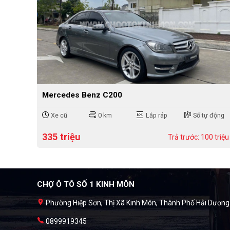
Mercedes Benz C200
Xe cũ
0 km
Lắp ráp
Số tự động
335 triệu
Trả trước: 100 triệu
CHỢ Ô TÔ SỐ 1 KINH MÔN
Phường Hiệp Sơn, Thị Xã Kinh Môn, Thành Phố Hải Dương
0899919345