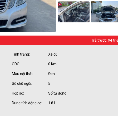
Trả trước: 94 tri
Tình trạng:
Xe cũ
ODO:
0 Km
Màu nội thất:
Đen
Số chỗ ngồi:
5
Hộp số:
Số tự động
Dung tích động cơ:
1.8 L