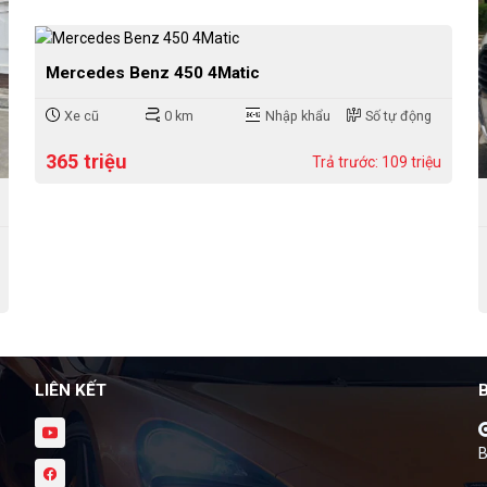
Mercedes Benz 450 4Matic
Xe cũ
0 km
Nhập khẩu
Số tự động
365 triệu
Trả trước: 109 triệu
LIÊN KẾT
B