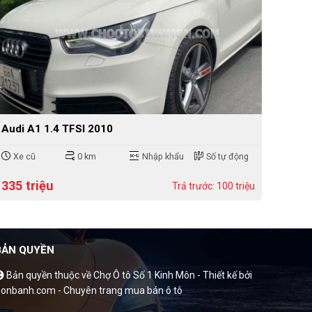
Audi A1 1.4 TFSI 2010
Xe cũ
0 km
Nhập khẩu
Số tự động
335 triệu
Trả trước: 100 triệu
BẢN QUYỀN
Bản quyền thuộc về Chợ Ô tô Số 1 Kinh Môn -
Thiết kế bởi
onbanh.com - Chuyên trang mua bán ô tô