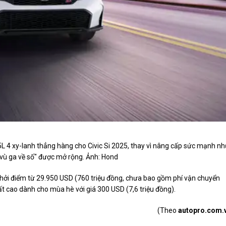
L 4 xy-lanh thẳng hàng cho Civic Si 2025, thay vì nâng cấp sức mạnh n
 "vù ga về số" được mở rộng. Ảnh: Hond
 khởi điểm từ 29.950 USD (760 triệu đồng, chưa bao gồm phí vận chuyển
t cao dành cho mùa hè với giá 300 USD (7,6 triệu đồng).
(Theo
autopro.com.