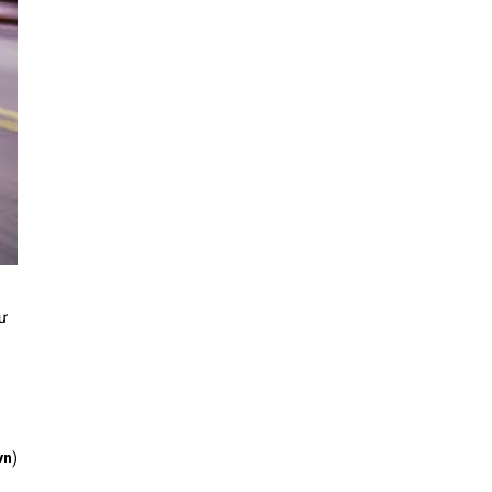
hư
vn
)