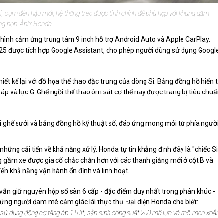
lại, cụm đèn hậu mới, hệ thống treo được tinh chỉnh để phù hợp với khung gầm
ng hơn. Ảnh: Honda
hình cảm ứng trung tâm 9 inch hỗ trợ Android Auto và Apple CarPlay.
025 được tích hợp Google Assistant, cho phép người dùng sử dụng Googl
ết kế lại với đồ họa thể thao đặc trưng của dòng Si. Bảng đồng hồ hiển t
áp và lực G. Ghế ngồi thể thao ôm sát cơ thể nay được trang bị tiêu chuẩ
i ghế sưởi và bảng đồng hồ kỹ thuật số, đáp ứng mong mỏi từ phía ngườ
hững cải tiến về khả năng xử lý. Honda tự tin khẳng định đây là "chiếc Si
ng gầm xe được gia cố chắc chắn hơn với các thanh giằng mới ở cột B và
ến khả năng vận hành ổn định và linh hoạt.
5 vẫn giữ nguyên hộp số sàn 6 cấp - đặc điểm duy nhất trong phân khúc -
g người đam mê cảm giác lái thực thụ. Đại diện Honda cho biết:
n sử dụng động cơ tăng áp 1.5 lít, sản sinh công suất 200 mã lực và mô-men xoắ