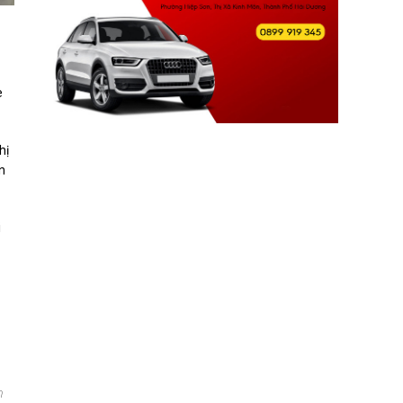
e
hị
n
i
n