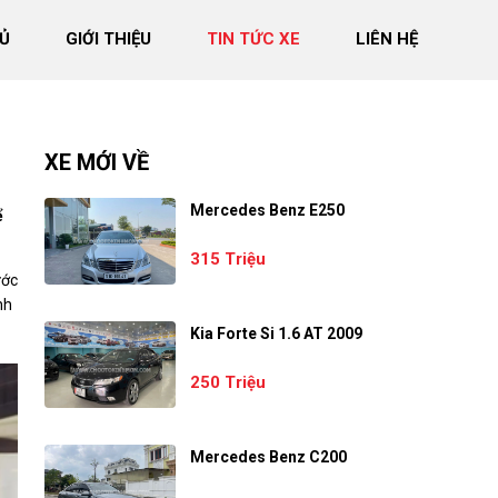
Ủ
GIỚI THIỆU
TIN TỨC XE
LIÊN HỆ
XE MỚI VỀ
Mercedes Benz E250
ể
315 Triệu
ước
nh
Kia Forte Si 1.6 AT 2009
250 Triệu
Mercedes Benz C200