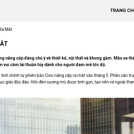
TRANG CH
 Ra Mắt
MẮT
ng nâng cấp đáng chú ý về thiết kế, nội thất và khung gầm. Mẫu xe th
m vui cầm lái thuần túy dành cho người đam mê tốc độ.
tinh chỉnh từ phiên bản Civic nâng cấp ra mắt vào tháng 5. Phần cản tr
g lục giác độc đáo. Hốc đèn sương mù được tinh gọn, tạo nên vẻ ngoài tha