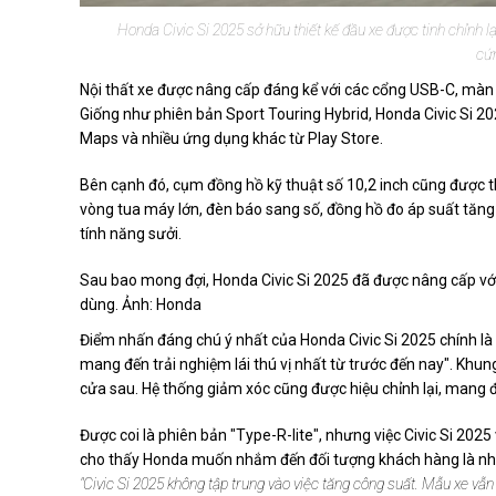
Honda Civic Si 2025 sở hữu thiết kế đầu xe được tinh chỉnh 
cứ
Nội thất xe được nâng cấp đáng kể với các cổng USB-C, màn 
Giống như phiên bản Sport Touring Hybrid, Honda Civic Si 2
Maps và nhiều ứng dụng khác từ Play Store.
Bên cạnh đó, cụm đồng hồ kỹ thuật số 10,2 inch cũng được thi
vòng tua máy lớn, đèn báo sang số, đồng hồ đo áp suất tăng 
tính năng sưởi.
Sau bao mong đợi, Honda Civic Si 2025 đã được nâng cấp vớ
dùng. Ảnh: Honda
Điểm nhấn đáng chú ý nhất của Honda Civic Si 2025 chính là n
mang đến trải nghiệm lái thú vị nhất từ trước đến nay". Khu
cửa sau. Hệ thống giảm xóc cũng được hiệu chỉnh lại, mang đ
Được coi là phiên bản "Type-R-lite", nhưng việc Civic Si 202
cho thấy Honda muốn nhắm đến đối tượng khách hàng là nhữn
"Civic Si 2025 không tập trung vào việc tăng công suất. Mẫu xe vẫ