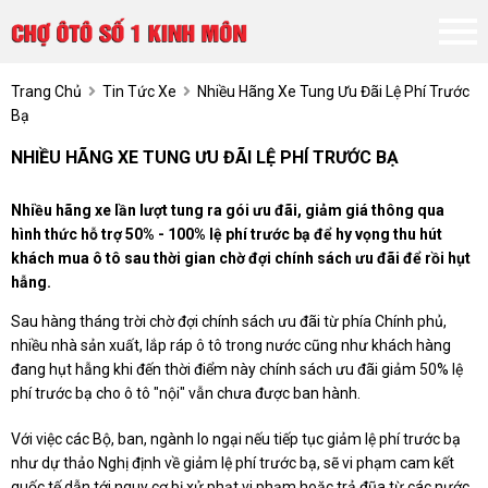
Trang Chủ
Tin Tức Xe
Nhiều Hãng Xe Tung Ưu Đãi Lệ Phí Trước
Bạ
NHIỀU HÃNG XE TUNG ƯU ĐÃI LỆ PHÍ TRƯỚC BẠ
Nhiều hãng xe lần lượt tung ra gói ưu đãi, giảm giá thông qua
hình thức hỗ trợ 50% - 100% lệ phí trước bạ để hy vọng thu hút
khách mua ô tô sau thời gian chờ đợi chính sách ưu đãi để rồi hụt
hẫng.
Sau hàng tháng trời chờ đợi chính sách ưu đãi từ phía Chính phủ,
nhiều nhà sản xuất, lắp ráp ô tô trong nước cũng như khách hàng
đang hụt hẫng khi đến thời điểm này chính sách ưu đãi giảm 50% lệ
phí trước bạ cho ô tô "nội" vẫn chưa được ban hành.
Với việc các Bộ, ban, ngành lo ngại nếu tiếp tục giảm lệ phí trước bạ
như dự thảo Nghị định về giảm lệ phí trước bạ, sẽ vi phạm cam kết
quốc tế dẫn tới nguy cơ bị xử phạt vi phạm hoặc trả đũa từ các nước