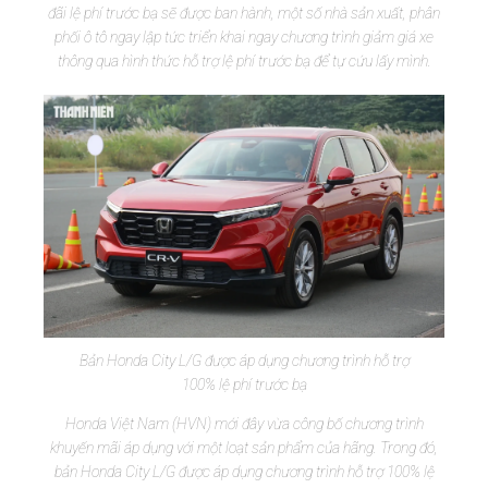
đãi lệ phí trước bạ sẽ được ban hành, một số nhà sản xuất, phân
phối ô tô ngay lập tức triển khai ngay chương trình giảm giá xe
thông qua hình thức hỗ trợ lệ phí trước bạ để tự cứu lấy mình.
Bản Honda City L/G được áp dụng chương trình hỗ trợ
100% lệ phí trước bạ
Honda Việt Nam (HVN) mới đây vừa công bố chương trình
khuyến mãi áp dụng với một loạt sản phẩm của hãng. Trong đó,
bản Honda City L/G được áp dụng chương trình hỗ trợ 100% lệ