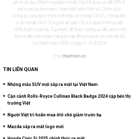
phí trước bạ. Khách mua bản Honda City RS được ưu đãi 50% lệ
phí trước bạ kèm theo 1 năm bảo hiểm thân vỏ. Chính sách
tương tự cũng được HVN triển khai với Honda CR-V L, Honda BR-
V và Honda HR-V. Trong khi đó, bản CR-V G được HVN ưu đãi
100% lệ phí trước bạ. Tuy nhiên, để được hưởng ưu đãi, phía HVN
đưa ra điều kiện khách hàng ký hợp đồng mua xe và hoàn tất thủ
tục thanh toán 100% từ ngày 5 - 31.8.2024.
(Theo
thanhnien.vn
)
TIN LIÊN QUAN
Những mẫu SUV mới sắp ra mắt tại Việt Nam
Cận cảnh Rolls-Royce Cullinan Black Badge 2024 cập bến thị
trường Việt
Người Việt trì hoãn mua ôtô chờ giảm trước bạ
Mazda sắp ra mắt logo mới
Honda Civic Si 2025 chính thức ra mắt